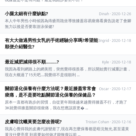
小腿太細有什麼缺點?
Dinah
·
2020-12-26
本人中年男性小時候因為痔瘡而跪坐導致膝蓋容易痠痛看廣告說老了會腳
無力以後是否要靠游泳保健?
有大大做過男性女乳的手術經驗分享嗎?希望能
Ingrid
·
2020-12-18
順便介紹醫生?
最近減肥減得很不順.........?
Kyle
·
2020-12-18
我因為看到網路上的網美照，突然覺得很羨慕，所以開始實行減重計畫，
現在大概過了15天吧....我覺得不是很順利 ...
關節退化保養有什麼方法呢？最近膝蓋常常會
Oscar
·
2020-12-17
痠痛，是不是要吃點關節退化保養的保健品？
原本一直都有跑步的習慣，自從更年期後越來越覺得膝蓋不行，才跑了
3K就覺得膝蓋關節很痠痛，我在想應該跟更� ...
皮膚暗沈蠟黃要怎麼改善呢?
Tristan Cohan
·
2020-12-16
我真心覺得我的皮膚代謝變差了,現在再怎麼保養都是暗沈無光,甚至還黃
黃沒什麼亮度,到底要如何做才能恢復以前 ...