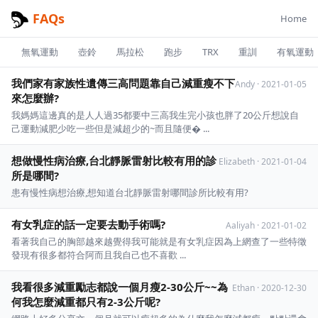
FAQs
Home
無氧運動
壺鈴
馬拉松
跑步
TRX
重訓
有氧運動
我們家有家族性遺傳三高問題靠自己減重瘦不下
Andy
·
2021-01-05
來怎麼辦?
我媽媽這邊真的是人人過35都要中三高我生完小孩也胖了20公斤想說自
己運動減肥少吃一些但是減超少的~而且隨便� ...
想做慢性病治療,台北靜脈雷射比較有用的診
Elizabeth
·
2021-01-04
所是哪間?
患有慢性病想治療,想知道台北靜脈雷射哪間診所比較有用?
有女乳症的話一定要去動手術嗎?
Aaliyah
·
2021-01-02
看著我自己的胸部越來越覺得我可能就是有女乳症因為上網查了一些特徵
發現有很多都符合阿而且我自己也不喜歡 ...
我看很多減重勵志都說一個月瘦2-30公斤~~為
Ethan
·
2020-12-30
何我怎麼減重都只有2-3公斤呢?