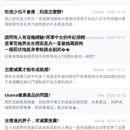
吃很少也不會瘦，到底怎麼辦?
Charlie
·
2020-12-12
我已經吃超少而且一直感覺很餓為什麼都沒有瘦不知自己在辛苦挨餓什麼
運動我也有在努力雖然動的不多難道我真 ...
請問有人有這種經驗?再軍中女的年紀很輕
Anonymous
·
2020-12-11
是軍官她男友在裡面是兵一直被她罵跟狗
一樣罰伏地挺身青蛙跳全副武��
社會有階級制度而且不同世界的人?現實社會也一樣吧?
怎麼減重才能有成就感?
Robert
·
2020-12-11
我有在減重已經半年多了其實是有瘦但瘦得不多整個很沒有成就感吃的也
不多偶爾也會出門運動就不知怎麼的真的 ...
Usana健康產品的問題?
Una
·
2020-12-10
我對直銷毫無興趣，但如果不看它的直銷交易型態，光看產品， 純粹為
減肥用的營養餐，和排毒產品，配合飲食� ...
沒瘦過的胖子，求減重推薦?
Hardy
·
2020-12-10
從小就易胖的我最近因為有喜歡的人燃起一股想減重的念頭畢竟胖了這麼