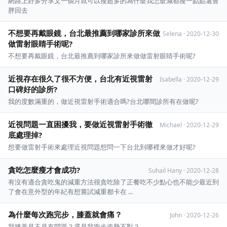
網路上好多分享文一個月就可以瘦超多的為什麼我怎麼減都瘦一點點還會
胖回去
不想要再戴眼鏡，台北最推薦到哪家診所來做
Selena
·
2020-12-30
做雷射眼睛手術呢?
不想要再戴眼鏡，台北最推薦到哪家診所來做做雷射眼睛手術呢?
近視存在很久了很不方便，台北有近視雷射
Isabella
·
2020-12-29
口碑好的診所?
我的度數滿重的，做近視雷射手術適合嗎?台北哪間診所有在做呢?
近視問題一直困擾我，要做近視雷射手術徹
Michael
·
2020-12-29
底處理掉?
想要做雷射手術來處理近視問題想問一下台北到哪裡來做才好呢?
貪吃怎麼瘦才會成功?
Suhail Hany
·
2020-12-28
有沒有適合貪吃鬼的減重方法很貪吃除了正餐吃不少點心也不能少最近到
了會在意外型的年紀有想嘗試減重都卡在 ...
為什麼每次跑完步，膝蓋就會痛？
John
·
2020-12-26
我膝蓋是不是有問題？還是我跑步姿勢不對？